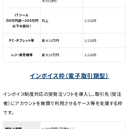
大50万円）
ITツール
（50万円超～350万円
同上
2/3以内
以下の部分）
PC・タブレット等
最大10万円
1/2以内
レジ・券売機等
最大20万円
1/2以内
インボイス枠（電子取引類型）
インボイス制度対応の受発注ソフトを導入し、取引先（受注
者）にアカウントを無償で利用させるケース等を支援する枠
です。
補助上限額
～350万円（下限なし）