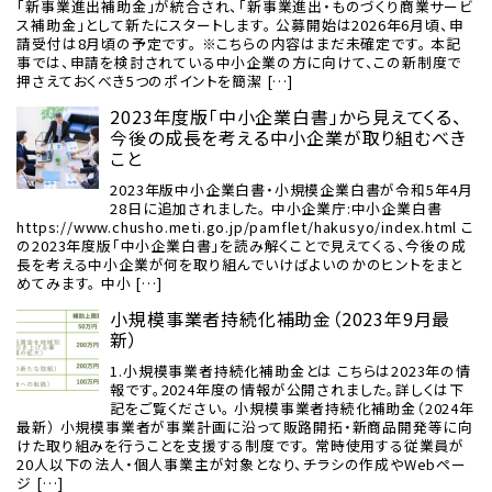
「新事業進出補助金」が統合され、「新事業進出・ものづくり商業サービ
ス補助金」として新たにスタートします。 公募開始は2026年6月頃、申
請受付は8月頃の予定です。 ※こちらの内容はまだ未確定です。 本記
事では、申請を検討されている中小企業の方に向けて、この新制度で
押さえておくべき5つのポイントを簡潔 […]
2023年度版「中小企業白書」から見えてくる、
今後の成長を考える中小企業が取り組むべき
こと
2023年版中小企業白書・小規模企業白書が令和5年4月
28日に追加されました。 中小企業庁:中小企業白書
https://www.chusho.meti.go.jp/pamflet/hakusyo/index.html こ
の2023年度版「中小企業白書」を読み解くことで見えてくる、今後の成
長を考える中小企業が何を取り組んでいけばよいのかのヒントをまと
めてみます。 中小 […]
小規模事業者持続化補助金（2023年9月最
新）
1.小規模事業者持続化補助金とは こちらは2023年の情
報です。2024年度の情報が公開されました。詳しくは下
記をご覧ください。 小規模事業者持続化補助金（2024年
最新） 小規模事業者が事業計画に沿って販路開拓・新商品開発等に向
けた取り組みを行うことを支援する制度です。 常時使用する従業員が
20人以下の法人・個人事業主が対象となり、チラシの作成やWebペー
ジ […]