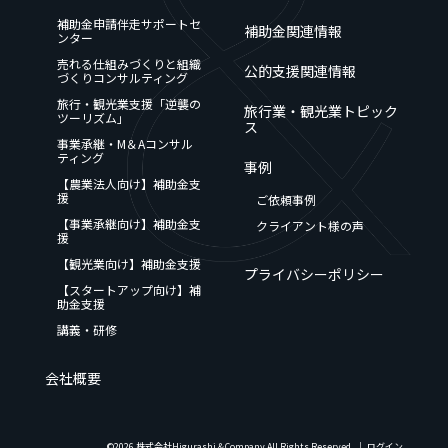
補助金申請伴走サポートセ
補助金関連情報
ンター
売れる仕組みづくりと組織
公的支援関連情報
づくりコンサルティング
旅行・観光業支援「逆襲の
旅行業・観光業トピック
ツーリズム」
ス
事業承継・M＆Aコンサル
ティング
事例
【農業法人向け】補助金支
援
ご依頼事例
【事業承継向け】補助金支
クライアント様の声
援
【観光業向け】補助金支援
プライバシーポリシー
【スタートアップ向け】補
助金支援
講義・研修
会社概要
©2026 株式会社Higurashi＆Company All Rights Reserved. │
ログイン