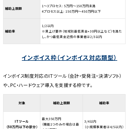
1～3プロセス: 5万円～150万円未満
補助上限額
4プロセス以上: 150万円～450万円以下
1/2以内
補助率
※賃上げ要件（地域別最低賃金+30円以上など）を満た
し、かつ最低賃金近傍の事業者は2/3以内
インボイス枠（インボイス対応類型）
インボイス制度対応のITツール（会計・受発注・決済ソフト）
や、PC・ハードウェア導入を支援する枠です。
対象
補助上限額
補助率
最大350万円
ITツール
3/4以内
（機能1つのみの場合は最
（50万円以下の部分）
（小規模事業者は4/5以内）