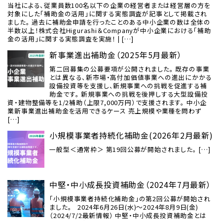
当社による、従業員数100名以下の企業の経営者または経営層の方を
対象にした「補助金の活用」に関する実態調査が記事として掲載され
ました。 過去に補助金申請を行ったことのある中小企業の数は全体の
半数以上！株式会社Higurashi＆Companyが中小企業における「補助
金の活用」に関する実態調査を実施！ | […]
新事業進出補助金（2025年5月最新）
第二回募集の公募要項が公開されました。 既存の事業
とは異なる、新市場・高付加価値事業への進出にかかる
設備投資等を支援し、新規事業への挑戦を促進する補
助金です。 新規事業への挑戦を後押しする大型設備投
資・建物整備等を1/2補助（上限7,000万円）で支援されます。 中小企
業新事業進出補助金を活用できるケース 売上規模や業種を問わず
[…]
小規模事業者持続化補助金(2026年2月最新)
一般型＜通常枠＞ 第19回公募が開始されました。 […]
中堅・中小成長投資補助金（2024年7月最新）
「小規模事業者持続化補助金」の第2回公募が開始され
ました。 2024年6月26日(水)～2024年8月9日(金)
（2024/7/2最新情報） 中堅・中小成長投資補助金とは