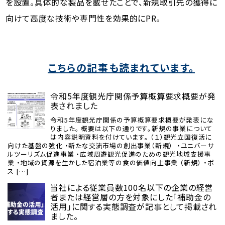
を設置。具体的な製品を載せたことで、新規取引先の獲得に
向けて高度な技術や専門性を効果的にPR。
こちらの記事も読まれています。
令和5年度観光庁関係予算概算要求概要が発
表されました
令和5年度観光庁関係の予算概算要求概要が発表にな
りました。 概要は以下の通りです。新規の事業について
は内容説明資料を付けています。 （１）観光立国復活に
向けた基盤の強化 ・新たな交流市場の創出事業（新規） ・ユニバーサ
ルツーリズム促進事業 ・広域周遊観光促進のための観光地域支援事
業 ・地域の資源を生かした宿泊業等の食の価値向上事業 （新規） ・ポ
ス […]
当社による従業員数100名以下の企業の経営
者または経営層の方を対象にした「補助金の
活用」に関する実態調査が記事として掲載され
ました。