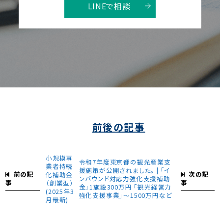
LINEで相談
前後の記事
小規模事
令和7年度東京都の観光産業支
業者持続
援施策が公開されました。 | 「イ
前の記
次の記
化補助金
ンバウンド対応力強化支援補助
事
事
（創業型）
金」1施設300万円 「観光経営力
(2025年3
強化支援事業」～1500万円など
月最新)