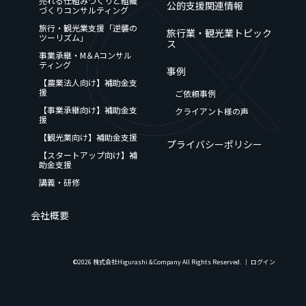
売れる仕組みづくりと組織
公的支援関連情報
づくりコンサルティング
旅行・観光業支援「逆襲の
旅行業・観光業トピック
ツーリズム」
ス
事業承継・M＆Aコンサル
ティング
事例
【農業法人向け】補助金支
援
ご依頼事例
【事業承継向け】補助金支
クライアント様の声
援
【観光業向け】補助金支援
プライバシーポリシー
【スタートアップ向け】補
助金支援
講義・研修
会社概要
©2026 株式会社Higurashi＆Company All Rights Reserved. │
ログイン