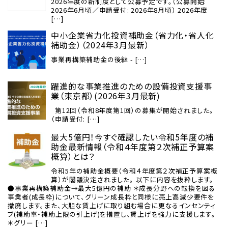
2026年度の新制度として公募予定です。（公募開始:
2026年6月頃／申請受付: 2026年8月頃） 2026年度
[…]
中小企業省力化投資補助金（省力化・省人化
補助金）（2024年3月最新）
事業再構築補助金の後継 - […]
躍進的な事業推進のための設備投資支援事
業（東京都）(2026年3月最新)
第12回（令和8年度第1回）の募集が開始されました。
（申請受付: […]
最大5億円！今すぐ確認したい令和5年度の補
助金最新情報（令和４年度第２次補正予算案
概算）とは？
令和5年の補助金概要（令和４年度第２次補正予算案概
算）が閣議決定されました。 以下に内容を抜粋します。
●事業再構築補助金→最大5億円の補助 ＊成長分野への転換を図る
事業者(成長枠)について、グリーン成長枠と同様に売上高減少要件を
撤廃します。また、大胆な賃上げに取り組む場合に更なるインセンティ
ブ(補助率・補助上限の引上げ)を措置し、賃上げを強力に支援します。
＊グリー […]