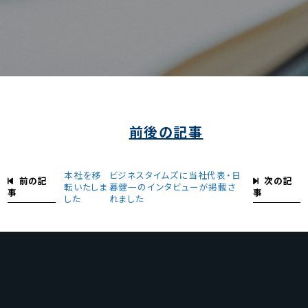
前後の記事
本社を移
ビジネスタイムズに当社代表・日
前の記
次の記
転いたしま
暮健一のインタビューが掲載さ
事
事
した
れました