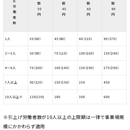
る
額
額
額
額
労
30
45
60
90
働
円
円
円
円
者
数
1人
30（60）
45（80）
60（110）
90（170）
2〜3人
50（90）
70（110）
100（160）
150（240）
4〜6人
70（100）
100（140）
150（190）
270（290）
7人以上
90（120）
150（150）
230
450
10人以上※
120(130)
180
300
600
※引上げ労働者数が10人以上の上限額は一律で事業場規
模にかかわらず適用