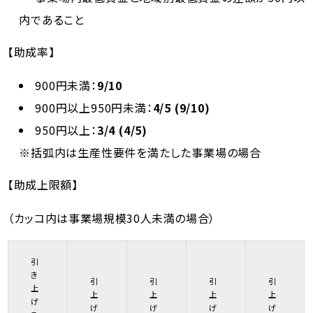
内であること
【助成率】
900円未満：
9/10
900円以上950円未満：
4/5 (9/10)
950円以上：
3/4 (4/5)
※括弧内は生産性要件を満たした事業場の場合
【助成上限額】
（カッコ内は事業場規模30人未満の場合）
引
き
引
引
引
引
上
上
上
上
上
げ
げ
げ
げ
げ