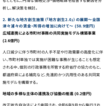
るとともに、円滑な価格交渉・価格転嫁を阻害する要因を分
析し、解決策を検討。
2. 新たな地方創生施策（「地方創生2.0」）の展開〜全国
津々浦々の賃金・所得の増加に向けて〜 (
50.9億円)
広域連携による市町村事務の共同実施モデル構築事業
(2.6億円)
人口減少に伴う市町村の人手不足や行政需要の高度化に伴
い、市町村単独では実施が困難な事務が生じることも想定
される中、個別の行政事務を所管する府省庁の協力のもと、
都道府県による補完など、先進的かつ汎用性のある共同実
施モデルを構築する。
地域の多様な主体の連携及び協働の推進 (0.2億円)
改正地方自治法により創設され、令和6年9月から施行され