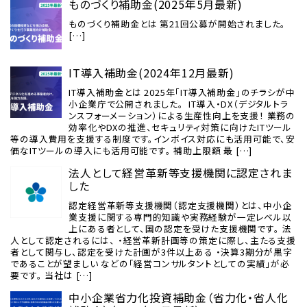
ものづくり補助金(2025年5月最新)
ものづくり補助金とは 第21回公募が開始されました。
[…]
IT導入補助金(2024年12月最新)
IT導入補助金とは 2025年「IT導入補助金」のチラシが中
小企業庁で公開されました。 IT導入・DX（デジタルトラ
ンスフォーメーション）による生産性向上を支援！ 業務の
効率化やDXの推進、セキュリティ対策に向けたITツール
等の導入費用を支援する制度です。インボイス対応にも活用可能で、安
価なITツールの導入にも活用可能です。 補助上限額 最 […]
法人として経営革新等支援機関に認定されま
した
認定経営革新等支援機関（認定支援機関）とは、中小企
業支援に関する専門的知識や実務経験が一定レベル以
上にある者として、国の認定を受けた支援機関です。 法
人として認定されるには、 ・経営革新計画等の策定に際し、主たる支援
者として関与し、認定を受けた計画が3件以上ある ・決算3期分が黒字
であることが望ましい などの「経営コンサルタントとしての実績」が必
要です。 当社は […]
中小企業省力化投資補助金（省力化・省人化