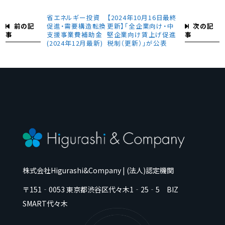
省エネルギー投資
【2024年10月16日最終
前の記
次の記
促進・需要構造転換
更新】「全企業向け・中
事
事
支援事業費補助金
堅企業向け賃上げ促進
(2024年12月最新)
税制（更新）」が公表
株式会社Higurashi&Company | (法人)認定機関
〒151‐0053
東京都
渋谷区代々木
1‐25‐5 BIZ
SMART代々木