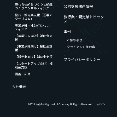
売れる仕組みづくりと組織
公的支援関連情報
づくりコンサルティング
旅行・観光業支援「逆襲の
旅行業・観光業トピック
ツーリズム」
ス
事業承継・M＆Aコンサル
ティング
事例
【農業法人向け】補助金支
援
ご依頼事例
【事業承継向け】補助金支
クライアント様の声
援
【観光業向け】補助金支援
プライバシーポリシー
【スタートアップ向け】補
助金支援
講義・研修
会社概要
©2026 株式会社Higurashi＆Company All Rights Reserved. │
ログイン