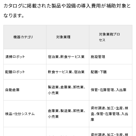
カタログに掲載された製品や設備の導入費用が補助対象と
なります。
対象業務プロ
機器カテゴリ
対象業種
セス
清掃ロボット
宿泊業、飲食サービス業
施設管理
配膳ロボット
飲食サービス業、宿泊業
配膳・下膳
製造業、倉庫業、卸売業、
自動倉庫
保管・在庫管理、入出庫
小売業
資材調達、加工・生産、検
倉庫業、製造業、卸売業、
検品・仕分システム
査、保管・在庫管理、入出
小売業
庫
資材調達、加工・生産、検