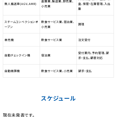
倉庫業、製造業、卸売業、
無人搬送車(AGV、AMR)
査、保管・在庫管理、入出
小売業
庫
スチームコンベクションオ
飲食サービス業、宿泊業、
調理
ーブン
小売業
券売機
飲食サービス業
注文受付
受付案内、予約管理、請
自動チェックイン機
宿泊業
求・支払、顧客対応
自動精算機
飲食サービス業、小売業
請求・支払
スケジュール
現在未発表です。