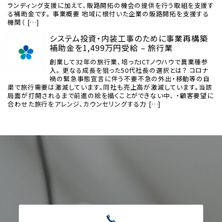
ランディング支援に加えて、販路開拓の機会の提供を行う取組を支援す
る補助金です。 事業概要 地域に根付いた企業の販路開拓を支援する
機関（ […]
システム投資・内装工事のために事業再構築
補助金を1,499万円受給 – 旅行業
創業して32年の旅行業、培ったICTノウハウで異業種参
入。 更なる成長を狙った50代社長の選択とは？ コロナ
禍の緊急事態宣言に伴う不要不急の外出・移動等の自
粛で旅行需要は激減しています。同社も売上高が激減しています。当該
局面が打開されるまで前進の絵を描くことができない中、 ・顧客要望に
合わせた旅行をアレンジ、カウンセリングする力 […]