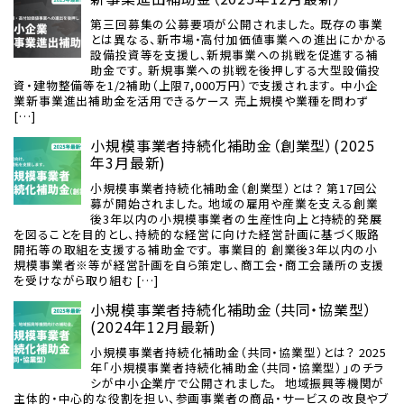
第三回募集の公募要項が公開されました。 既存の事業
とは異なる、新市場・高付加価値事業への進出にかかる
設備投資等を支援し、新規事業への挑戦を促進する補
助金です。 新規事業への挑戦を後押しする大型設備投
資・建物整備等を1/2補助（上限7,000万円）で支援されます。 中小企
業新事業進出補助金を活用できるケース 売上規模や業種を問わず
[…]
小規模事業者持続化補助金（創業型）(2025
年3月最新)
小規模事業者持続化補助金（創業型）とは？ 第17回公
募が開始されました。 地域の雇用や産業を支える創業
後3年以内の小規模事業者の生産性向上と持続的発展
を図ることを目的とし、持続的な経営に向けた経営計画に基づく販路
開拓等の取組を支援する補助金です。 事業目的 創業後3年以内の小
規模事業者※等が経営計画を自ら策定し、商工会・商工会議所の支援
を受けながら取り組む […]
小規模事業者持続化補助金（共同・協業型）
(2024年12月最新)
小規模事業者持続化補助金（共同・協業型）とは？ 2025
年「小規模事業者持続化補助金（共同・協業型）」のチラ
シが中小企業庁で公開されました。 地域振興等機関が
主体的・中心的な役割を担い、参画事業者の商品・サービスの改良やブ